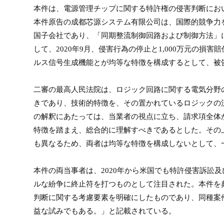
本件は、電源管理チップに関する特許権の侵害判断にお
本件原告の成都芯源システム有限公司は、国際的競争力
国子会社であり、「同期整流制御回路および制御方法」
して、
2020
年
9
月、侵害行為の停止と
1,000
万元の損害賠
ルス信号生成機能とが均等な特徴を構成するとして、被
二審の最高人民法院は、ロジック回路に関する電気分野
きであり、技術的特徴を、その置かれているロジックの
の解釈にあたっては、当業者の視点に立ち、請求項全体
特徴を踏まえ、総合的に理解すべきであるとした。その
も異なるため、両者は均等な特徴を構成しないとして、
本件の両当事者は、
2020
年から米国でも特許侵害訴訟及
ルな紛争に終止符を打つものとして注目された。本件を
判断に関する考慮要素を明確にしたものであり、同種案
益な試みでもある。」と記載されている。