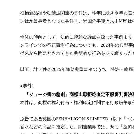
植物新品種や独禁法関連の事件は、昨年に続き今年も選
ン社が当事者となった事件１、米国の半導体大手
MPS
社
全体の傾向として、法的に複雑な論点を扱った事例より
ンラインでの不正競争行為についても、
2024
年の典型事
従来から問題とされてきた典型的な行為を取り締まった
以下、計
10
件の
2025
年知財典型事例のうち、特許・商標
●事件
1
「ジョージ卿の悲劇」商標出願拒絶査定不服審判審決
本件は、商標の権利付与・権利確定に関する行政紛争事
原告である英国の
PENHALIGON’S LIMITED
（以下「ペ
香水などの商品を指定した。関連業界では、既に「蓬帕