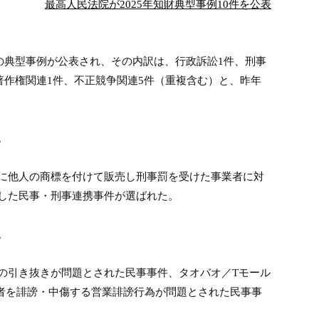
最高人民法院が2025年知財典型事例10件を公表
の典型事例が公表され、その内訳は、行政訴訟
1
件、刑事
著作権関連
1
件、不正競争関連
5
件（重複含む）と、昨年
。
に他人の商標を付けて販売し刑事罰を受けた事業者に対
した民事・刑事連携事件が選ばれた。
。
の引き抜きが問題とされた民事事件、タオバオ／
T
モール
者を誹謗・中傷する営業誹謗行為が問題とされた民事事