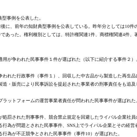
財典型事例を公表した。
前後に、前年の知財典型事例を公表している。昨年分としては
10
件
件であった。権利種別としては、特許権関連
1
件、商標権関連
4
件、
適用が争われた民事事件１件が選ばれた（以下に紹介する事件２）
争われた行政事件（事件１）、回収した中古品から製造した再生品
製造・販売により民事訴訟を提起された事業者の刑事責任をも追及
プラットフォームの運営事業者責任が問われた民事事件が選ばれた
が処罰された刑事事件、競合禁止規定を回避したライバル企業社員
る行為が問題とされた民事事件、
SNS
上でライバル企業とその経営
る行為が不正競争とされた民事事件（事件
10
）が選ばれた。