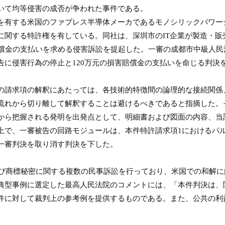
いて均等侵害の成否が争われた事件である。
を有する米国のファブレス半導体メーカであるモノシリックパワー
に関する特許権を有している。同社は、深圳市の
IT
企業が製造・販
償金の支払いを求める侵害訴訟を提起した。一審の成都市中級人民
告に侵害行為の停止と
120
万元の損害賠償金の支払いを命じる判決
の請求項の解釈にあたっては、各技術的特徴間の論理的な接続関係
流れから切り離して解釈することは避けるべきであると指摘した。
から把握される発明を出発点として、明細書および図面の内容、当
上で、一審被告の回路モジュールは、本件特許請求項
1
におけるパ
一審判決を取り消す判決を下した。
び商標秘密に関する複数の民事訴訟を行っており、米国での和解に
典型事例に選定した最高人民法院のコメントには、「本件判決は、
件に対して裁判上の参考例を提供するものである。また、公共の利