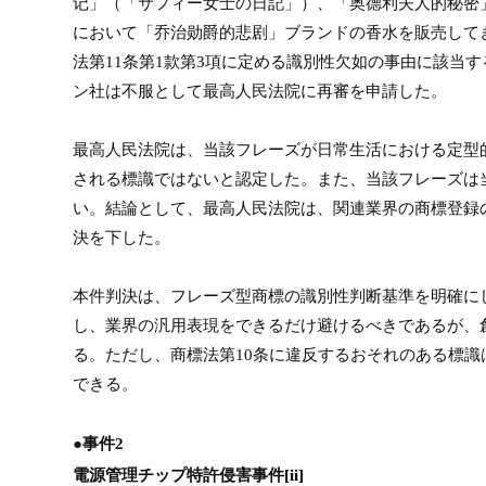
记」（「サフィー女士の日記」）、「奥德利夫人的秘密
において「乔治勋爵的悲剧」ブランドの香水を販売して
法第
11
条第
1
款第
3
項に定める識別性欠如の事由に該当す
ン社は不服として最高人民法院に再審を申請した。
最高人民法院は、当該フレーズが日常生活における定型
される標識ではないと認定した。また、当該フレーズは
い。結論として、最高人民法院は、関連業界の商標登録
決を下した。
本件判決は、フレーズ型商標の識別性判断基準を明確に
し、業界の汎用表現をできるだけ避けるべきであるが、
る。ただし、商標法第
10
条に違反するおそれのある標識
できる。
●事件
2
電源管理チップ特許侵害事件
[ii]