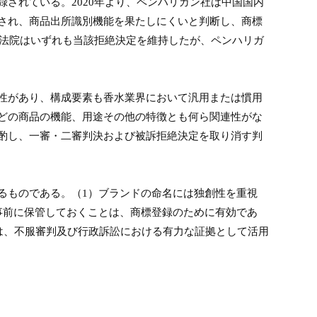
録されている。
2020
年より、ペンハリガン社は中国国内
され、商品出所識別機能を果たしにくいと判断し、商標
法院はいずれも当該拒絶決定を維持したが、ペンハリガ
性があり、構成要素も香水業界において汎用または慣用
どの商品の機能、用途その他の特徴とも何ら関連性がな
酌し、一審・二審判決および被訴拒絶決定を取り消す判
るものである。（
1
）ブランドの命名には独創性を重視
事前に保管しておくことは、商標登録のために有効であ
は、不服審判及び行政訴訟における有力な証拠として活用