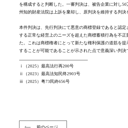
を構成すると判断した。一審判決は、被告企業に対し
50
州知的財産法院は上訴を棄却し、原判決を維持する判決
本件判決は、先行判決にて悪意の商標登録であると認定
する正常な経営上のニーズを超えた商標蓄積行為を不正
た。これは商標権者にとって新たな権利保護の道筋を提
することが可能であることが示された点で意義深い判決
ⅰ
（2025）最高法行再200号
ⅱ
（2023）最高法知民终2903号
ⅲ
（2025）粤73民終656号
前のページ