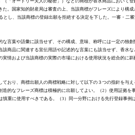
」（「オードリー夫人の秘密」）などの商標が香水商品において登
きた。国家知的財産局は審査の上、当該商標がフレーズにより構成
るとし、当該商標の登録出願を拒絶する決定を下した。一審・二審
的な言葉や語彙に該当せず、その構成、意味、称呼には一定の独創
当該商品に関連する宣伝用語や記述的な言葉にも該当せず、香水な
の実情および当該商標の実際の市場における使用状況を総合的に斟
しており、商標出願人の商標戦略に対して以下の３つの指針を与え
創造的なフレーズ商標は積極的に出願してよい。（
2
）使用証拠を
は慎重に使用すべきである。（
3
）同一分野における先行登録事例