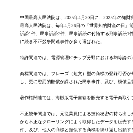
中国最高人民法院は、
2025
年
4
月
20
日に、2025年の知
最高人民法院は、毎年
4
月
26
日の「世界知的財産の日」
訴訟
1
件、民事訴訟
7
件、民事訴訟の付随する刑事訴訟1
に続き不正競争関連事件が多く選ばれた。
特許関連では、電源管理
IC
チップ分野における均等論の
商標関連では、フレーズ（短文）型の商標の登録可否が
し、更に懲罰的賠償が課された民事事件、及び、模倣品
著作権関連では、海賊版電子書籍を販売する電子商取引
不正競争関連では、元従業員による技術秘密の持ち出し
から不正なクローリングにより取得したデータを販売す
件、及び、他人の商標と類似する商標を繰り返し出願す