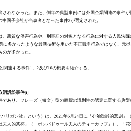
出されなかった。また、例年の典型事例には外国企業関連の事件が
の中国子会社が当事者となった事件
2
が選定された。
は、悪質な侵害行為や、刑事罰の対象となる行為に対する人民法院
例に多かったような最新技術を用いた不正競争行為ではなく、元従
ものが多かった。
と関連する事件
1
、
2
及び
10
の概要を紹介する。
取消訴訟事件
[i]
件であり、フレーズ（短文）型の商標の識別性の認定に関する典型
ンハリガン社」という）は、
2021
年
6
月
24
日に「乔治勋爵的悲剧」
杜夫人的茶杯」（「ポンパドゥール夫人のティーカップ」）、「花