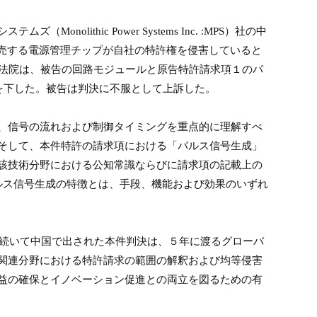
システムズ（
Monolithic Power Systems Inc. :MPS
）社の中
売する電源管理チップが自社の特許権を侵害していると
法院は、被告の回路モジュールと原告特許請求項１のパ
を下した。被告は判決に不服として上訴した。
、信号の流れおよび制御タイミングを重点的に理解すべ
そして、本件特許の請求項における「パルス信号生成」
該技術分野における公知常識ならびに請求項の記載上の
ルス信号生成の特徴とは、手段、機能および効果のいずれ
続いて中国で出された本件判決は、５年に渡るグローバ
関連分野における特許請求の範囲の解釈および均等侵害
益の確保とイノベーション促進との両立を図るための有