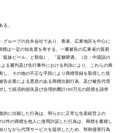
ある。
・グループの合弁会社であり、香港、広東地区を中心に
商標は一定の知名度を有する。一審被告の広東省の貿易
「藍妹ビール」と類似）、「蓝魅啤酒」（注：中国語の
による審判及び先行事件における判決により、これらの商
有し、その他の不正な手段により商標登録を取得した状
被告企業による悪意のある商標出願行為、及び被告代理
対して経済的損失及び合理的費計
100
万元の賠償を請求
復的に出願した行為は、明らかに正常な生産経営上の
の
2
件の商標を他人に使用許諾した行為は、商標を蓄積し
知りながら代理サービスを提供したため、幇助侵害行為