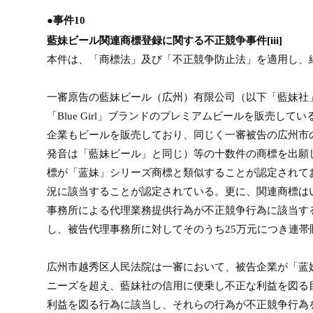
●事件
10
藍妹ビール関連商標登録に関する不正競争事件
[iii]
本件は、「商標法」及び「不正競争防止法」を適用し、
一審原告の藍妹ビール（広州）有限公司（以下「藍妹社
「
Blue Girl
」ブランドのプレミアムビールを販売してい
企業もビールを販売しており、同じく一審被告の広州市
発音は「藍妹ビール」と同じ）等の十数件の商標を出願
標が「蓝妹」シリーズ商標と類似することが認定されて
況に該当することが認定されている。更に、関連商標は
事務所による代理業務提供行為が不正競争行為に該当す
し、被告代理事務所に対してそのうち
25
万元につき連帯
広州市越秀区人民法院は一審において、被告企業が「蓝
ニーズを超え、藍妹社の信用に便乗し不正な利益を図る
利益を図る行為に該当し、それらの行為が不正競争行為