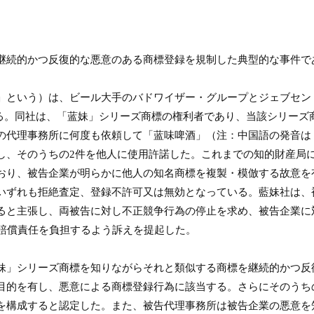
継続的かつ反復的な悪意のある商標登録を規制した典型的な事件で
」という）は、ビール大手のバドワイザー・グループとジェブセン
る。同社は、「蓝妹」シリーズ商標の権利者であり、当該シリーズ
の代理事務所に何度も依頼して「蓝味啤酒」（注：中国語の発音は
し、そのうちの
2
件を他人に使用許諾した。これまでの知的財産局
おり、被告企業が明らかに他人の知名商標を複製・模倣する故意を
いずれも拒絶査定、登録不許可又は無効となっている。藍妹社は、
ると主張し、両被告に対し不正競争行為の停止を求め、被告企業に
賠償責任を負担するよう訴えを提起した。
妹」シリーズ商標を知りながらそれと類似する商標を継続的かつ反
目的を有し、悪意による商標登録行為に該当する。さらにそのうち
を構成すると認定した。また、被告代理事務所は被告企業の悪意を