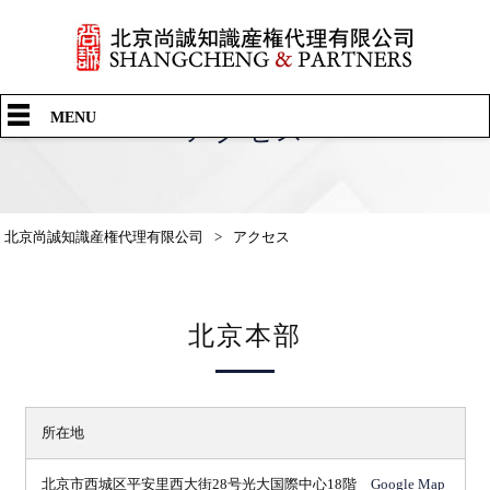
中文
English
日本語
MENU
アクセス
北京尚誠知識産権代理有限公司
>
アクセス
北京本部
所在地
北京市西城区平安里西大街28号光大国際中心18階
Google Map