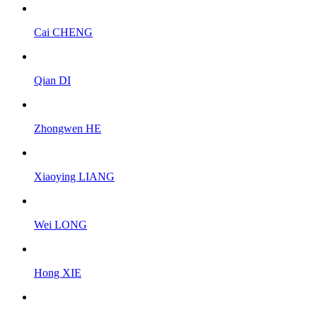
Cai CHENG
Qian DI
Zhongwen HE
Xiaoying LIANG
Wei LONG
Hong XIE