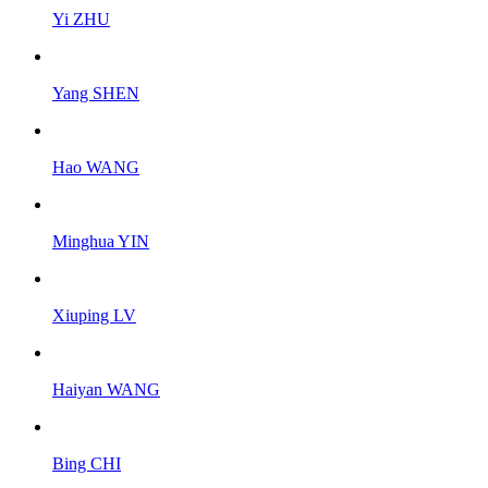
Yi ZHU
Yang SHEN
Hao WANG
Minghua YIN
Xiuping LV
Haiyan WANG
Bing CHI