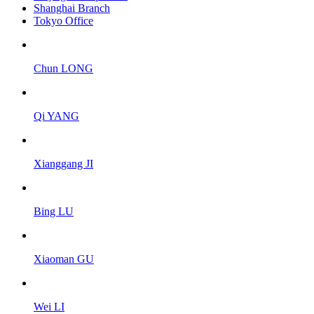
Shanghai Branch
Tokyo Office
Chun LONG
Qi YANG
Xianggang JI
Bing LU
Xiaoman GU
Wei LI