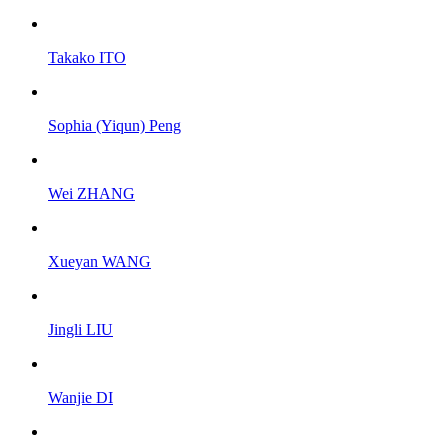
Takako ITO
Sophia (Yiqun) Peng
Wei ZHANG
Xueyan WANG
Jingli LIU
Wanjie DI