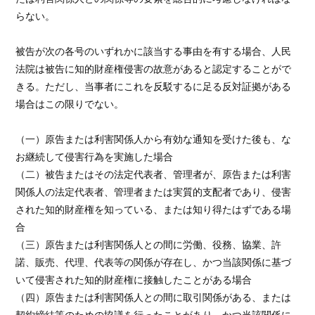
らない。
被告が次の各号のいずれかに該当する事由を有する場合、人民
法院は被告に知的財産権侵害の故意があると認定することがで
きる。ただし、当事者にこれを反駁するに足る反対証拠がある
場合はこの限りでない。
（一）原告または利害関係人から有効な通知を受けた後も、な
お継続して侵害行為を実施した場合
（二）被告またはその法定代表者、管理者が、原告または利害
関係人の法定代表者、管理者または実質的支配者であり、侵害
された知的財産権を知っている、または知り得たはずである場
合
（三）原告または利害関係人との間に労働、役務、協業、許
諾、販売、代理、代表等の関係が存在し、かつ当該関係に基づ
いて侵害された知的財産権に接触したことがある場合
（四）原告または利害関係人との間に取引関係がある、または
契約締結等のための協議を行ったことがあり、かつ当該関係に