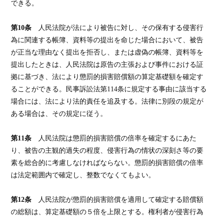
できる。
第10条
人民法院が法により被告に対し、その保有する侵害行
為に関連する帳簿、資料等の提出を命じた場合において、被告
が正当な理由なく提出を拒否し、または虚偽の帳簿、資料等を
提出したときは、人民法院は原告の主張および事件における証
拠に基づき、法により懲罰的損害賠償額の算定基礎額を確定す
ることができる。民事訴訟法第114条に規定する事由に該当する
場合には、法により法的責任を追及する。法律に別段の規定が
ある場合は、その規定に従う。
第11条
人民法院は懲罰的損害賠償の倍率を確定するにあた
り、被告の主観的過失の程度、侵害行為の情状の深刻さ等の要
素を総合的に考慮しなければならない。懲罰的損害賠償の倍率
は法定範囲内で確定し、整数でなくてもよい。
第12条
人民法院が懲罰的損害賠償を適用して確定する賠償額
の総額は、算定基礎額の５倍を上限とする。権利者が侵害行為