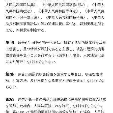
人民共和国民法典》、《中華人民共和国著作権法》、《中華人
民共和国商標法》、《中華人民共和国専利法》、《中華人民共
和国不正競争防止法》、《中華人民共和国種子法》、《中華人
民共和国民事訴訟法》等の関連法規に基づき、裁判実務を踏ま
えて、本解釈を制定する。
第1条
原告が、被告が原告の適法に所有する知的財産権を故意
に侵害し、且つ情状が深刻であると主張し、被告に懲罰的損害
賠償責任を負うことを命ずるよう請求した場合、人民法院は法
により審理しなければならない。
第2条
原告が懲罰的損害賠償を請求する場合は、明確な賠償
額、計算方法、及び根拠となる事実と理由を提示しなければな
らない。
第3条
原告が第一審の法廷弁論終結前に懲罰的損害賠償の請求
を追加した場合、人民法院はこれを許可しなければならない。
第二審において懲罰的損害賠償の請求を追加した場合、人民法