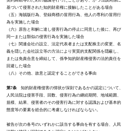
基づいて侵害された知的財産権に接触したことがある場合
（五）海賊版行為、登録商標の冒用行為、他人の専利の冒用行
為を実施した場合
（六）原告と和解に達し侵害行為の停止に同意した後に、再び
同一または類似の侵害行為を実施した場合
（七）関連会社の設立、法定代表者または支配株主の変更、名
義を隠した会社設立等の方法により実質的支配関係を隠蔽し、
または免責合意を締結して、係争知的財産権侵害の法的責任を
回避した場合
（八）その他、故意と認定することができる事由
第7条
知的財産権侵害の情状が深刻であるかの認定について、
人民法院は侵害手段、回数、侵害行為の継続期間、地域範囲、
規模、結果、侵害者のその侵害行為に対する認識および基本的
態度等の要素を総合的に考慮しなければならない。
被告が次の各号のいずれかに該当する事由を有する場合、人民