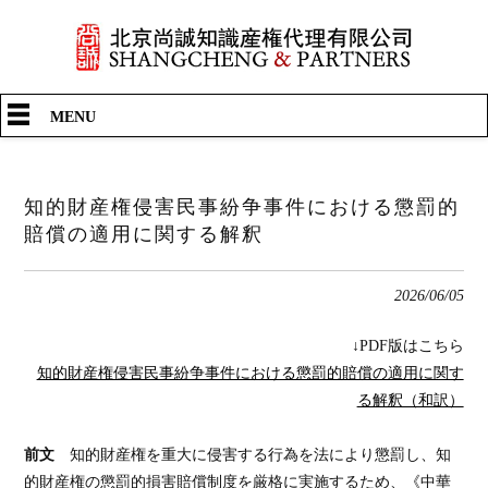
中文
English
日本語
北京尚誠知識産権代理有限公司
>
法律情報
>
最高人民法院による司法解釈
>
知的財産権侵害民事紛争事件における懲罰的賠償の適用に関する解釈
MENU
知的財産権侵害民事紛争事件における懲罰的
賠償の適用に関する解釈
2026/06/05
↓PDF版はこちら
知的財産権侵害民事紛争事件における懲罰的賠償の適用に関す
る解釈（和訳）
前文
知的財産権を重大に侵害する行為を法により懲罰し、知
的財産権の懲罰的損害賠償制度を厳格に実施するため、《中華