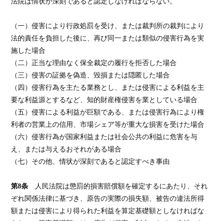
法院は情状が深刻であると認定しなければならない。
（一）侵害により行政処罰を受け、または裁判所の裁判により
法的責任を負担した後に、再び同一または類似の侵害行為を実
施した場合
（二）正当な理由なく保全裁定の履行を拒否した場合
（三）侵害の証拠を偽造、毀損または隠匿した場合
（四）侵害行為を主たる業務とし、または侵害による利益を主
要な利益源とするなど、知的財産権侵害を業としている場合
（五）侵害による利益が巨額である、または侵害行為により権
利者の営業上の信用、市場シェア等が重大な損害を受けた場合
（六）侵害行為が国家利益または社会公共の利益に危害を与
え、または与えるおそれがある場合
（七）その他、情状が深刻であると認定すべき事由
第8条
人民法院は懲罰的損害賠償額を確定するにあたり、それ
ぞれ関係法律に基づき、原告の実際の損失額、被告の違法所得
額または侵害により得られた利益を算定基礎額としなければな