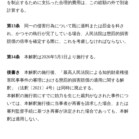
を制止するために支払った合理的費用は、この総額の外で別途
計算する。
第13条
同一の侵害行為について既に過料または罰金を科さ
れ、かつその執行が完了している場合、人民法院は懲罰的損害
賠償の倍率を確定する際に、これを考慮しなければならない。
第14条
本解釈は2026年5月1日より施行する。
後書き
本解釈の施行後、「最高人民法院による知的財産権侵
害民事事件の審理における懲罰的損害賠償の適用に関する解
釈」（法釈〔
2021
〕
4
号）は同時に廃止する。
本解釈の施行前にすでに効力を生じた裁判がなされた事件につ
いては、本解釈施行後に当事者が再審を請求した場合、または
審判監督手続に基づき再審が決定された場合であっても、本解
釈は適用しない。