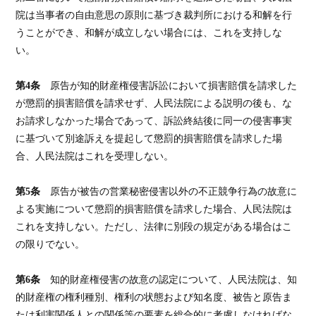
院は当事者の自由意思の原則に基づき裁判所における和解を行
うことができ、和解が成立しない場合には、これを支持しな
い。
第4条
原告が知的財産権侵害訴訟において損害賠償を請求した
が懲罰的損害賠償を請求せず、人民法院による説明の後も、な
お請求しなかった場合であって、訴訟終結後に同一の侵害事実
に基づいて別途訴えを提起して懲罰的損害賠償を請求した場
合、人民法院はこれを受理しない。
第5条
原告が被告の営業秘密侵害以外の不正競争行為の故意に
よる実施について懲罰的損害賠償を請求した場合、人民法院は
これを支持しない。ただし、法律に別段の規定がある場合はこ
の限りでない。
第6条
知的財産権侵害の故意の認定について、人民法院は、知
的財産権の権利種別、権利の状態および知名度、被告と原告ま
たは利害関係人との関係等の要素を総合的に考慮しなければな